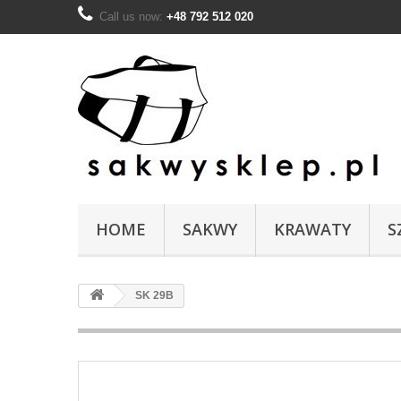
Call us now:
+48 792 512 020
HOME
SAKWY
KRAWATY
S
SK 29B