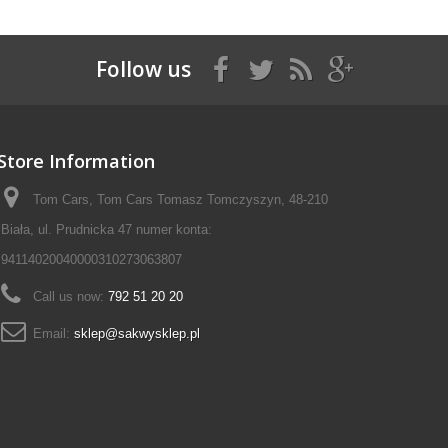
Follow us
Store Information
Tom Cars, Tom Cars Tomasz Tomczyszyn, 48-210
Biała, ul. Prudnicka 47 numer konta:
94114020040000310273063807
Call us now:
792 51 20 20
Email:
sklep@sakwysklep.pl