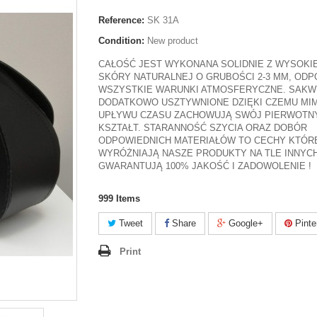
Reference:
SK 31A
Condition:
New product
CAŁOŚĆ JEST WYKONANA SOLIDNIE Z WYSOKI
SKÓRY NATURALNEJ O GRUBOŚCI 2-3 MM, ODP
WSZYSTKIE WARUNKI ATMOSFERYCZNE. SAKW
DODATKOWO USZTYWNIONE DZIĘKI CZEMU MI
UPŁYWU CZASU ZACHOWUJĄ SWÓJ PIERWOTN
KSZTAŁT. STARANNOŚĆ SZYCIA ORAZ DOBÓR
ODPOWIEDNICH MATERIAŁÓW TO CECHY KTÓR
WYRÓŻNIAJĄ NASZE PRODUKTY NA TLE INNYCH
GWARANTUJĄ 100% JAKOŚĆ I ZADOWOLENIE !
999
Items
Tweet
Share
Google+
Pinte
Print