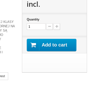
incl.
Quantity
EJ KLASY
ORNEJ NA
Y SĄ
MO
Y
Add to cart
E
 I
rest