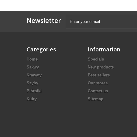
Newsletter
Categories
Information
Home
Specials
Sakwy
New products
Krawaty
Best sellers
Szyby
Our stores
Piórniki
Contact us
Kufry
Sitemap