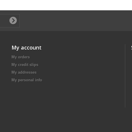
My account
My orders
My credit slips
My addresses
My personal info