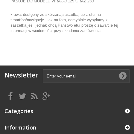
PASUJE DO MODELU VIRAGO 125 ORAZ 250
krawat dostępny ze skórzaną saszetką lub z etui na
smartfon/nawigację - jak na foto, domyślnie wysyłamy z
saszetką jeśli jednak chcą Państwo etui proszę o zawarcie tej
informacji w wiadomości przy składaniu zamówienia.
Newsletter
Categories
Information